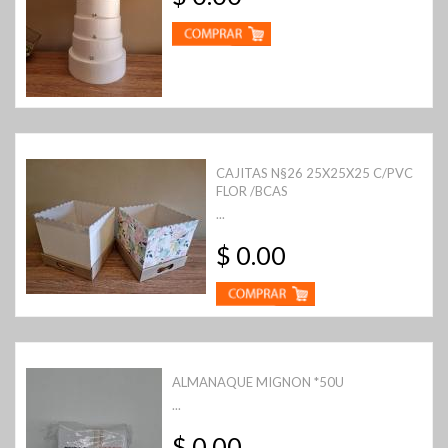
CAJITAS N§26 25X25X25 C/PVC
FLOR /BCAS
...
$ 0.00
ALMANAQUE MIGNON *50U
...
$ 0.00