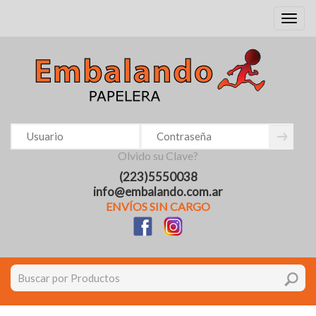
Toggl
naviga
Olvido su Clave?
(223)5550038
info@embalando.com.ar
ENVÍOS SIN CARGO