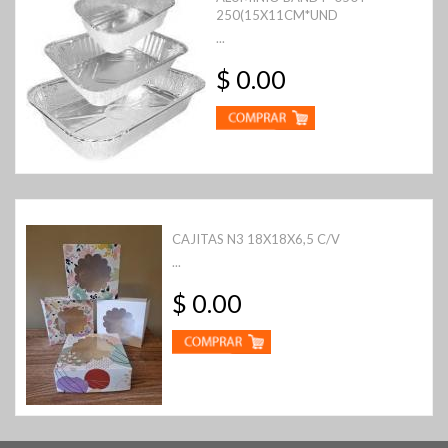
250(15X11CM*UND
...
$ 0.00
CAJITAS N3 18X18X6,5 C/V
...
$ 0.00