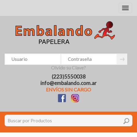
Toggl
naviga
Olvido su Clave?
(223)5550038
info@embalando.com.ar
ENVÍOS SIN CARGO