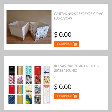
CAJITAS N§26 25X25X25 C/PVC
FLOR /BCAS
...
$ 0.00
BOLSAS RI¤ON FANTASIA TER
25*35 *50UNID
...
$ 0.00