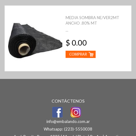
MEDIA SOMBRA NE/VER2MT
ANCHO .80% MT
...
$ 0.00
CONTÁCTENOS
info@embalando.com.ar
Whatsapp:
(223)-5550038