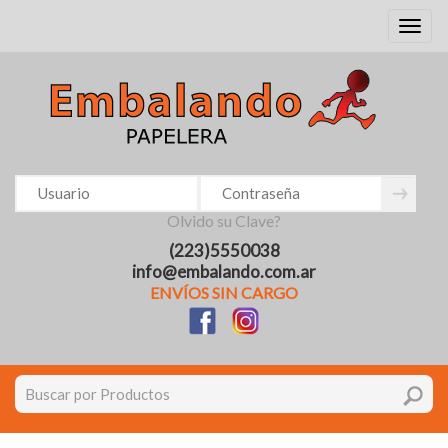
Toggl
naviga
Olvido su Clave?
(223)5550038
info@embalando.com.ar
ENVÍOS SIN CARGO