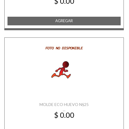
$ 0.00
AGREGAR
MOLDE ECO HUEVO N§25
...
$ 0.00