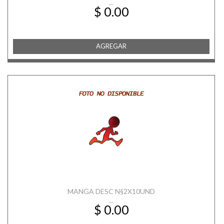
...
$ 0.00
AGREGAR
MANGA DESC N§2X10UND
...
$ 0.00