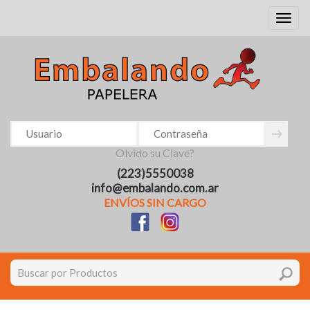
Toggl
naviga
Olvido su Clave?
(223)5550038
info@embalando.com.ar
ENVÍOS SIN CARGO