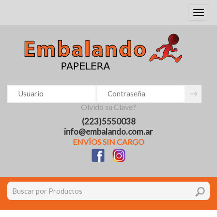
Toggl
naviga
Olvido su Clave?
(223)5550038
info@embalando.com.ar
ENVÍOS SIN CARGO