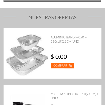
NUESTRAS OFERTAS
ALUMINIO BAND F-050 F-
250(15X11CM*UND
...
$ 0.00
MACETA SOPLADA LT10(24CM)X
UNID
...