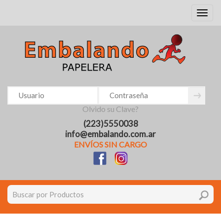
Toggl
naviga
Olvido su Clave?
(223)5550038
info@embalando.com.ar
ENVÍOS SIN CARGO