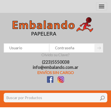
Toggl
naviga
Olvido su Clave?
(223)5550038
info@embalando.com.ar
ENVÍOS SIN CARGO