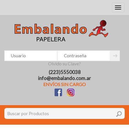
Toggl
naviga
Olvido su Clave?
(223)5550038
info@embalando.com.ar
ENVÍOS SIN CARGO