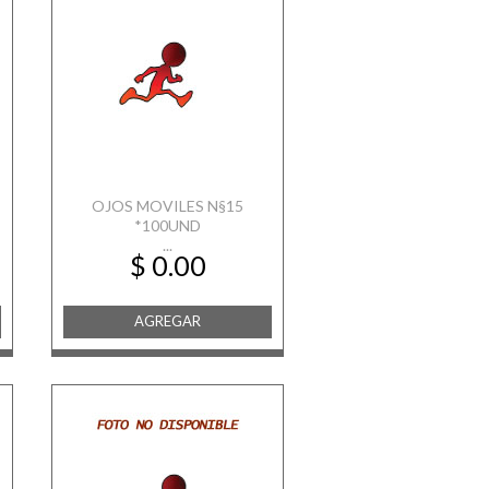
OJOS MOVILES N§15
*100UND
...
$ 0.00
AGREGAR