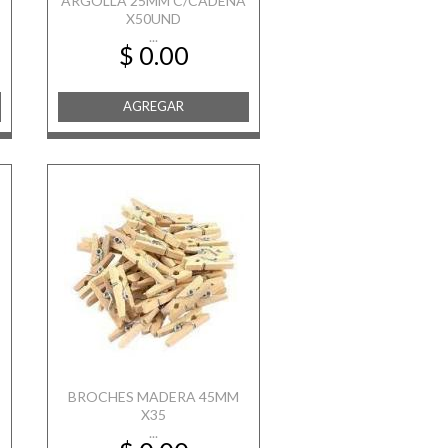
ARGOLLA 25MM C/CADENA
X50UND
...
$ 0.00
AGREGAR
BROCHES MADERA 45MM
X35
...