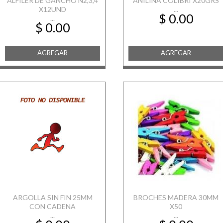
ALFILER DE GANCHO N2,3,4
ANILINA COLIBRI X20GRS
X12UND
...
$ 0.00
...
$ 0.00
AGREGAR
AGREGAR
ARGOLLA SIN FIN 25MM
BROCHES MADERA 30MM
CON CADENA
X50
...
...