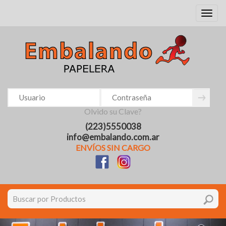
Toggl
naviga
Olvido su Clave?
(223)5550038
info@embalando.com.ar
ENVÍOS SIN CARGO